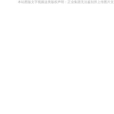
本站图版文字视频这类版权声明：正业集团无法鉴别所上传图片文字视