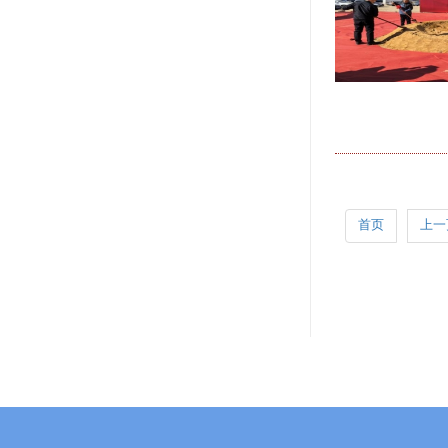
首页
上一