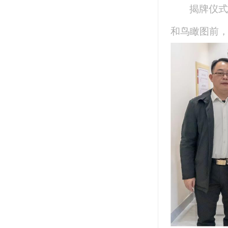
揭牌仪式
和鸟瞰图前