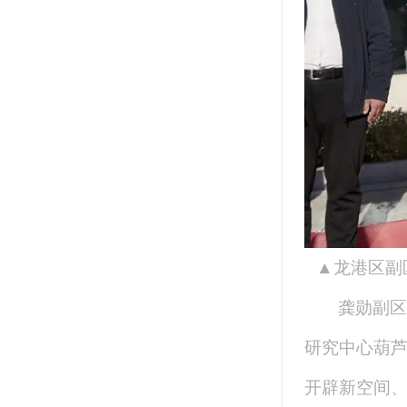
▲
龙港区副
龚勋副区
研究中心葫
开辟新空间