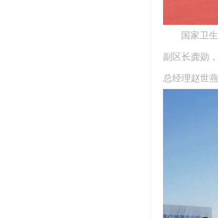
国家卫生
副区长龚勋
总经理赵世