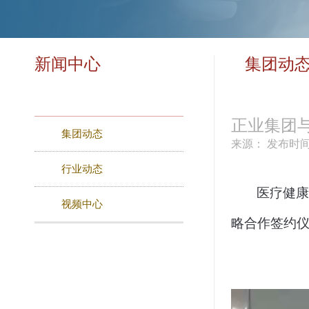
新闻中心
集团动
正业集团
集团动态
来源：
发布时间：
行业动态
医疗健
视频中心
略合作签约