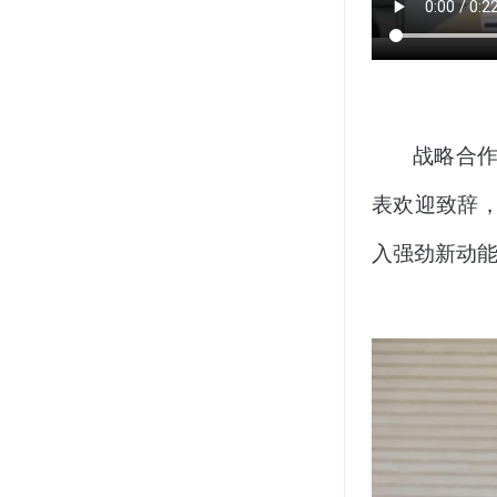
战略合
表欢迎致辞
入强劲新动