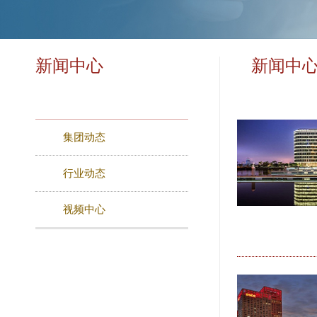
新闻中心
新闻中
集团动态
行业动态
视频中心