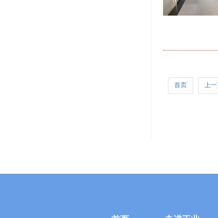
首页
上一