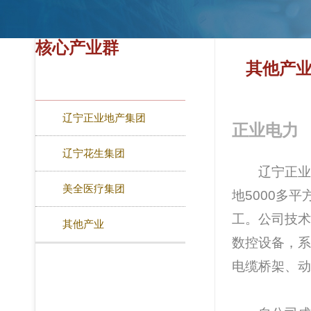
核心产业群
其他产
辽宁正业地产集团
正业电力
辽宁花生集团
辽宁正业电
美全医疗集团
地5000多
工。
公司技术
其他产业
数控设备，系
电缆桥架、动