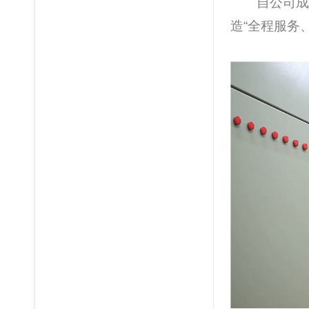
自公司成立
造“全程服务