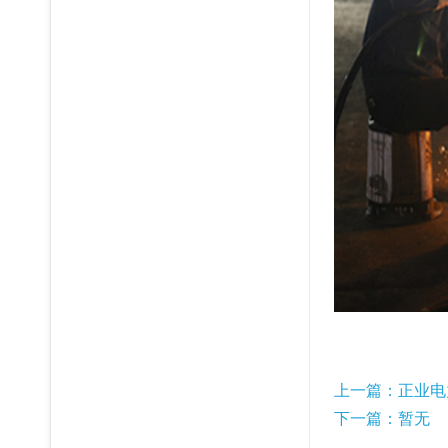
上一篇：正业电
下一篇：暂无