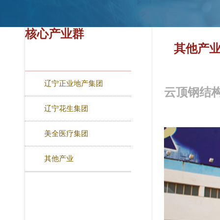
核心产业群
其他产
辽宁正业地产集团
云顶钢结
辽宁花生集团
美全医疗集团
其他产业