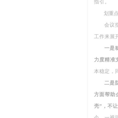
指引。
划重
会议
工作来展
一是
力度精准
本稳定，
二是
方面帮助
壳”，不
企，一视