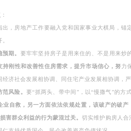
点：
指出，房地产工作要融入党和国家事业大棋局，锚
开。
稳预期。
要牢牢坚持房子是用来住的、不是用来炒
支持刚性和改善性住房需求，提升市场信心，努
力
同经济社会发展相协调、同住宅产业发展相协调，
防范风险。
要“抓两头、带中间”，以“慢撒气”的方
企业自救，另一方面依法依规处置，该破产的破产
让损害群众利益的行为蒙混过关。
切实维护购房人合
同仁支持优质国企、民企改善资产负债状况。