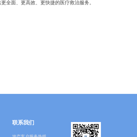
供更全面、更高效、更快捷的医疗救治服务。
联系我们
地产客户服务热线