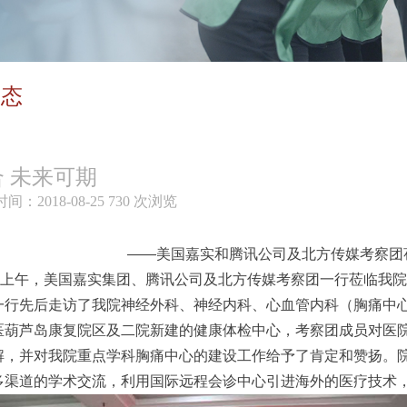
动态
 未来可期
间：2018-08-25
730
次浏览
——美国嘉实和腾讯公司及北方传媒考察团
上午，美国嘉实集团、腾讯公司及北方传媒考察团一行莅临我院
先后走访了我院神经外科、神经内科、心血管内科（胸痛中心
医葫芦岛康复院区及二院新建的健康体检中心，考察团成员对医
解，并对我院重点学科胸痛中心的建设工作给予了肯定和赞扬。
多渠道的学术交流，利用国际远程会诊中心引进海外的医疗技术