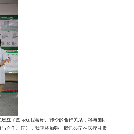
建立了国际远程会诊、转诊的合作关系，将与国际
流与合作。同时，我院将加强与腾讯公司在医疗健康