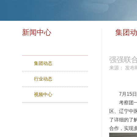
新闻中心
集团
强强联合
集团动态
来源：
发布时
行业动态
7月15日
视频中心
考察团一行
区、辽宁中
了详细的了
合作，实现