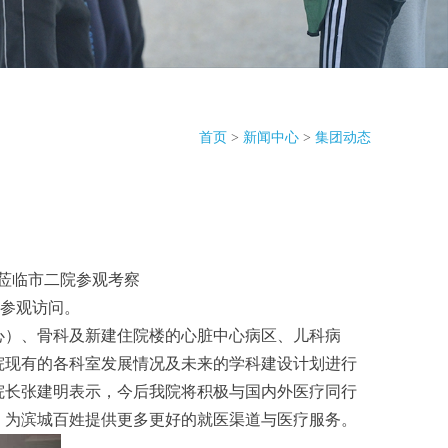
首页
>
新闻中心
>
集团动态
莅临市二院参观考察
参观访问。
）、骨科及新建住院楼的心脏中心病区、儿科病
院现有的各科室发展情况及未来的学科建设计划进行
院长张建明表示，今后我院将积极与国内外医疗同行
，为滨城百姓提供更多更好的就医渠道与医疗服务。