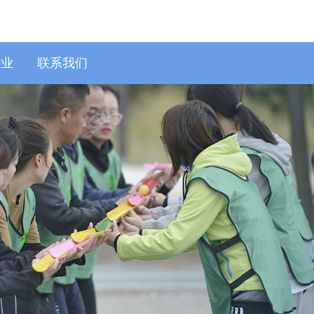
正业
联系我们