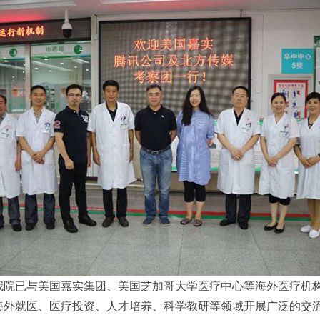
已与美国嘉实集团、美国芝加哥大学医疗中心等海外医疗机构
海外就医、医疗投资、人才培养、科学教研等领域开展广泛的交