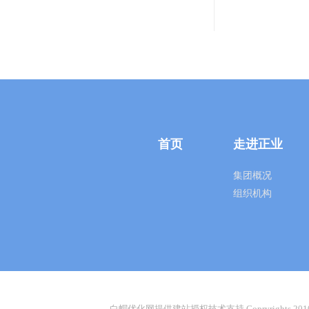
首页
走进正业
集团概况
组织机构
白帽优化网提供建站授权技术支持 Copryrights 2010-2026