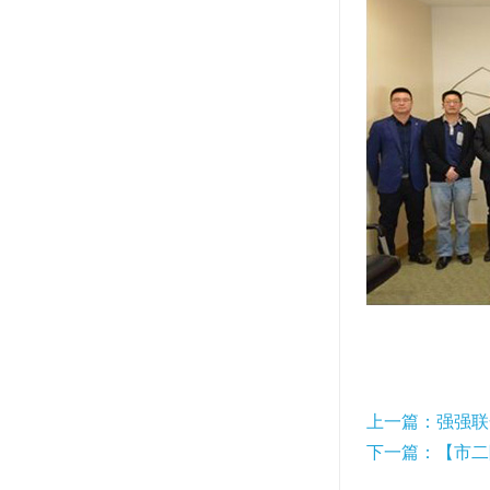
上一篇：强强联
下一篇：【市二