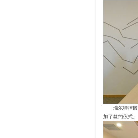
瑞尔特控股集
加了签约仪式。