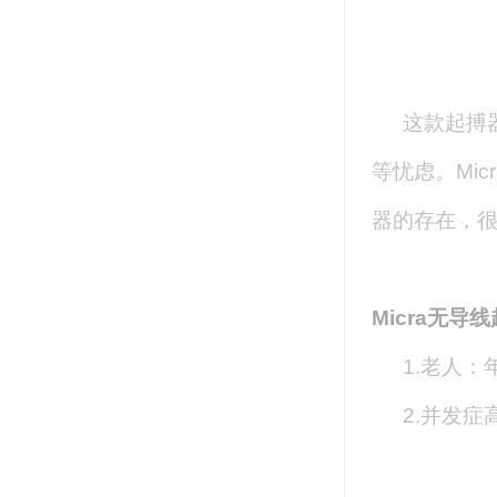
这款起搏
等忧虑。Mi
器的存在，
Micra
无导线
1.老人
2.并发