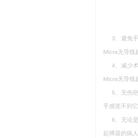
3、避免
Micra无
4、减少
Micra无
5、无伤
乎感觉不到
6、无论
起搏器的病