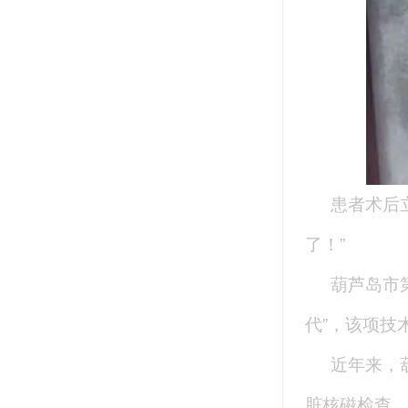
患者术后
了！”
葫芦岛市
代”，该项技
近年来，
脏核磁检查、