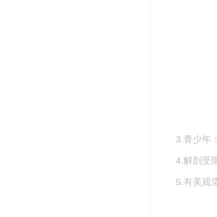
3.青少
4.解剖
5.有美