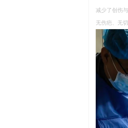
减少了创伤与
无伤疤、无