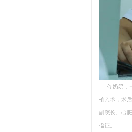
佟奶奶，
植入术，术
副院长、心脏
指征。