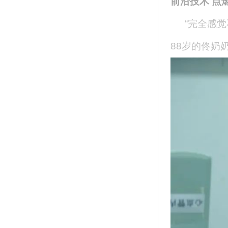
前沿技术 点
“完全感
88岁的佟奶